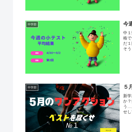
今
中学部
中１
格で
だ１
そう
５
中学部
新学
か？
う…
せし