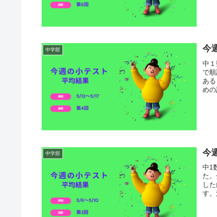
今週
中学部
中１
で順
ある
めの
今
中学部
中1
た。
した
す。