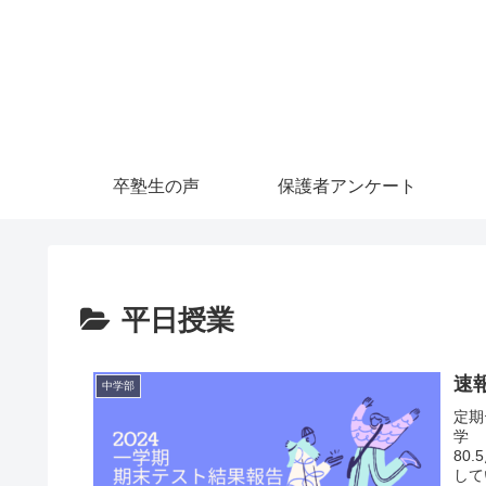
卒塾生の声
保護者アンケート
平日授業
速
中学部
定期
学 
80
して