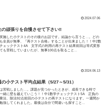
2024.07.06
生の頑張りを自慢させて下さい‼
実施した小テストのその後のお話です。結論から言うと…。どの
も全員が無事、『再テスト合格』することが出来ました！！中2数
チェックテスト4A 文字式の利用の再テスト結果前回は等式変形
ても苦戦していまいたが、無事100点を取ること...
2024.06.13
の小テスト平均点結果（5/27～5/31）
は苦戦しました…。課題が見つかったときが、成長できる時で
一緒に壁を越えていこう！！中1数学チェックテスト5A 正負の
乗法、除法92点前回の小テストの再テストになります。一週間か
勉強してくれました。最後は自分で間違いも探すこと...