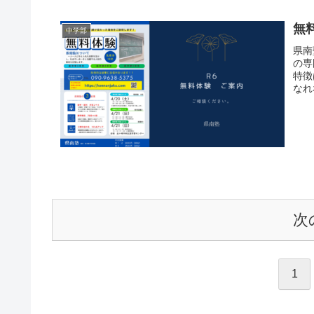
無料
中学部
県南
の専
特徴
なれ
次
1