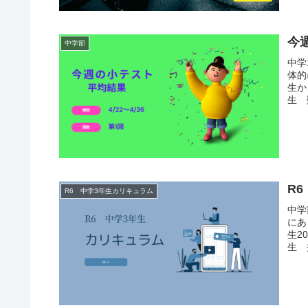
今
中学部
中学
体的
生か
生 
R
R6 中学3年生カリキュラム
中学
にあ
生2
生 