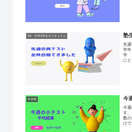
塾
R6 中学3年生カリキュラム
先週
学年
学 
にと
今週
中学部
今週
す。
数の
けて