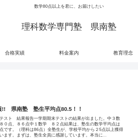
数学80点以上を君に、お届けしたい
理科数学専門塾 県南塾
合格実績
料金案内
教育理念
報!! 県南塾 塾生平均点80.5！！
テスト 結果報告一学期期末テストの結果が出ました。中３数
８０点、８６点中１数学 ８２点結果は、塾生の数学平均点は
.5点です。（理科は86点）全塾生が、学校平均から２5点以上獲得
います。まずは、塾生全員に感謝しています。本当に...