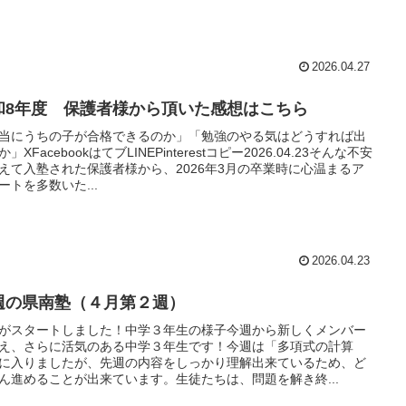
2026.04.27
和8年度 保護者様から頂いた感想はこちら
当にうちの子が合格できるのか」「勉強のやる気はどうすれば出
」XFacebookはてブLINEPinterestコピー2026.04.23そんな不安
えて入塾された保護者様から、2026年3月の卒業時に心温まるア
ートを多数いた...
2026.04.23
週の県南塾（４月第２週）
がスタートしました！中学３年生の様子今週から新しくメンバー
え、さらに活気のある中学３年生です！今週は「多項式の計算
に入りましたが、先週の内容をしっかり理解出来ているため、ど
ん進めることが出来ています。生徒たちは、問題を解き終...