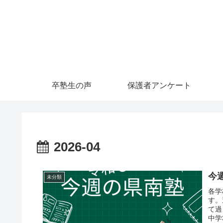
卒塾生の声
保護者アンケート
2026-04
今
未分類
各学
す。
て過
中学