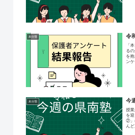
令
未分類
「本
るのか
を抱
ンケ
今
未分類
授業
を迎
②」
んど