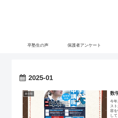
卒塾生の声
保護者アンケート
2025-01
数
未分類
今年
スト
容を
して