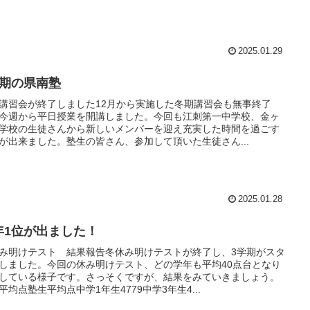
2025.01.29
学期の県南塾
講習会が終了しました12月から実施した冬期講習会も無事終了
今週から平日授業を開講しました。今回も江刺第一中学校、金ヶ
学校の生徒さんから新しいメンバーを迎え充実した時間を過ごす
が出来ました。塾生の皆さん、参加して頂いた生徒さん...
2025.01.28
年1位が出ました！
み明けテスト 結果報告冬休み明けテストが終了し、3学期がスタ
しました。今回の休み明けテスト、どの学年も平均40点台となり
している様子です。さっそくですが、結果をみていきましょう。
平均点塾生平均点中学1年生4779中学3年生4...