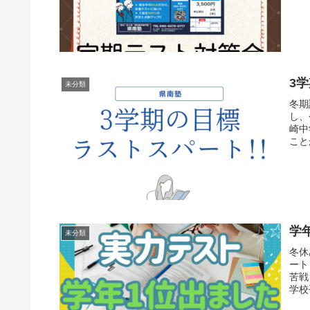
3
未分類
冬期
し、
崎中
こと
学
未分類
冬休
ート
苦戦
学校